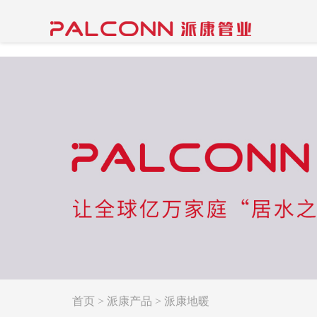
首页
>
派康产品
>
派康地暖