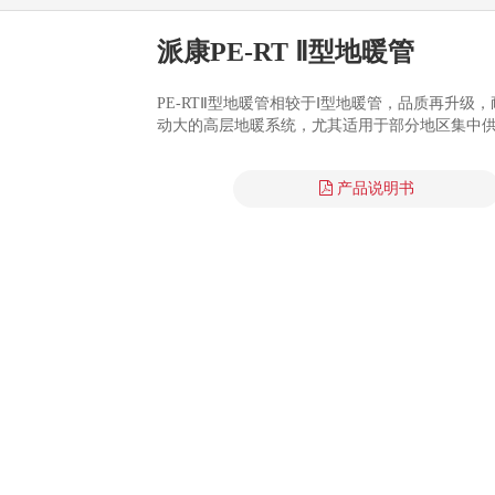
派康PE-RT Ⅱ型地暖管
PE-RTⅡ型地暖管相较于Ⅰ型地暖管，品质再升
动大的高层地暖系统，尤其适用于部分地区集中
产品说明书