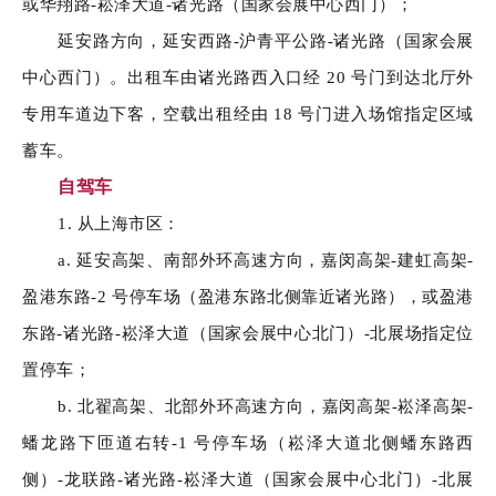
或华翔路-崧泽大道-诸光路（国家会展中心西门）；
延安路方向，延安西路-沪青平公路-诸光路（国家会展
中心西门）。出租车由诸光路西入口经 20 号门到达北厅外
专用车道边下客，空载出租经由 18 号门进入场馆指定区域
蓄车。
自驾车
1. 从上海市区：
a. 延安高架、南部外环高速方向，嘉闵高架-建虹高架-
盈港东路-2 号停车场（盈港东路北侧靠近诸光路），或盈港
东路-诸光路-崧泽大道（国家会展中心北门）-北展场指定位
置停车；
b. 北翟高架、北部外环高速方向，嘉闵高架-崧泽高架-
蟠龙路下匝道右转-1 号停车场（崧泽大道北侧蟠东路西
侧）-龙联路-诸光路-崧泽大道（国家会展中心北门）-北展