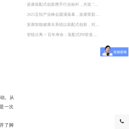
· 派康装配式创新携手行业标杆，共筑 “好房子”
· 2025五恒产业峰会圆满落幕，派康荣获行业突出贡献企业荣誉
· 派康智能健康水系统以装配式创新，对话行业力量
· 管线分离 + 百年寿命：装配式PB管道如何承接 “好房子” 建
活动。从
是一次
开了脚