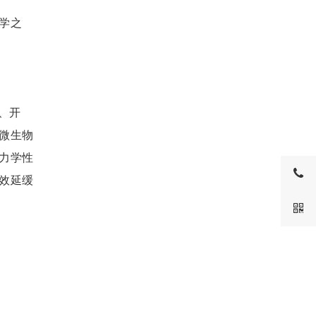
学之
、开
微生物
力学性
效延缓