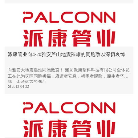
派康管业向4·20雅安芦山地震罹难的同胞致以深切哀悼
向雅安大地震遇难同胞致哀！ 潍坊派康塑料科技有限公司全体员
工在此为灾区同胞祈福：愿逝者安息，祈困者脱险，愿生者坚
强，灾难摧不毁我们
2013-04-22